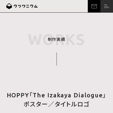
Skip
to
the
content
WORKS
制作実績
HOPPY​「The Izakaya Dialogue」​
ポスター／タイトルロゴ